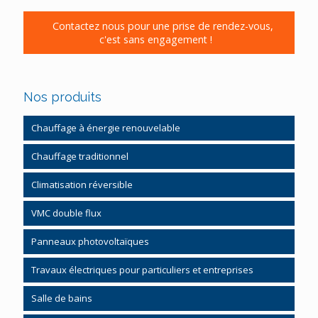
Contactez nous pour une prise de rendez-vous,
c'est sans engagement !
Nos produits
Chauffage à énergie renouvelable
Pompe à chaleur
Chauffage traditionnel
Pompe à chaleur système gainable
Chauffage gaz et fioul
Climatisation réversible
Chauffe-eau thermodynamique
Régulation chauffage
VMC double flux
Chauffage bois granulés
Panneaux photovoltaïques
Chauffage solaire
Chauffe-eau solaire CESI
Travaux électriques pour particuliers et entreprises
Poêle à bois bûches
Salle de bains
Poêle bois à granulés