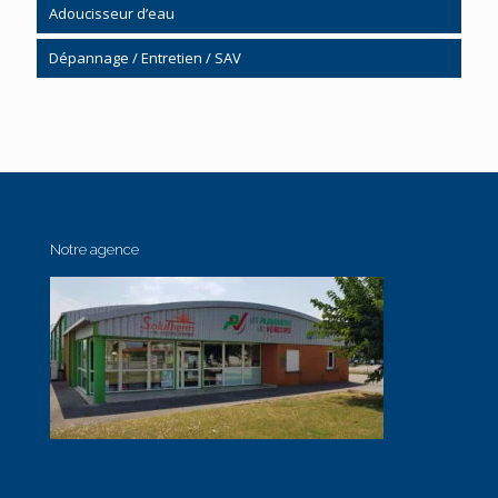
Salle de bain clé en main
Adoucisseur d’eau
Kinemagic
Dépannage / Entretien / SAV
Mobilier
Chauffage
Cabine de douche
Plomberie / Sanitaire
Accessibilité / Handicap
Notre agence