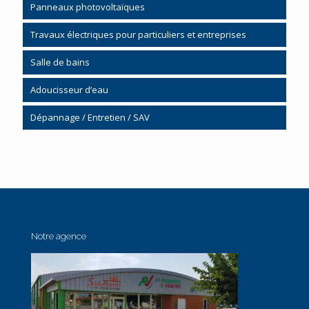
Panneaux photovoltaïques
Chauffage solaire
Chauffe-eau solaire CESI
Travaux électriques pour particuliers et entreprises
Poêle à bois bûches
Salle de bains
Poêle bois à granulés
Salle de bain clé en main
Adoucisseur d’eau
Kinemagic
Dépannage / Entretien / SAV
Mobilier
Chauffage
Cabine de douche
Plomberie / Sanitaire
Accessibilité / Handicap
Notre agence