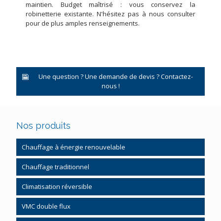
maintien. Budget maîtrisé : vous conservez la
robinetterie existante. N'hésitez pas à nous consulter
pour de plus amples renseignements.
Une question ? Une demande de devis ? Contactez-
nous !
Nos produits
Chauffage à énergie renouvelable
Pompe à chaleur
Chauffage traditionnel
Pompe à chaleur système gainable
Chauffage gaz et fioul
Climatisation réversible
Chauffe-eau thermodynamique
Régulation chauffage
VMC double flux
Chauffage bois granulés