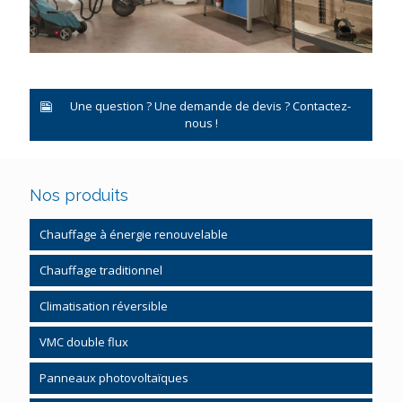
Une question ? Une demande de devis ? Contactez-
nous !
Nos produits
Chauffage à énergie renouvelable
Pompe à chaleur
Chauffage traditionnel
Pompe à chaleur système gainable
Chauffage gaz et fioul
Climatisation réversible
Chauffe-eau thermodynamique
Régulation chauffage
VMC double flux
Chauffage bois granulés
Panneaux photovoltaïques
Chauffage solaire