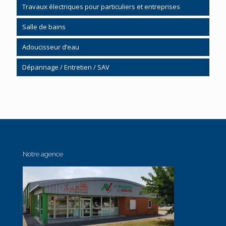
Chauffe-eau solaire CESI
Travaux électriques pour particuliers et entreprises
Poêle à bois bûches
Salle de bains
Poêle bois à granulés
Salle de bain clé en main
Adoucisseur d’eau
Kinemagic
Dépannage / Entretien / SAV
Mobilier
Chauffage
Cabine de douche
Plomberie / Sanitaire
Accessibilité / Handicap
Notre agence