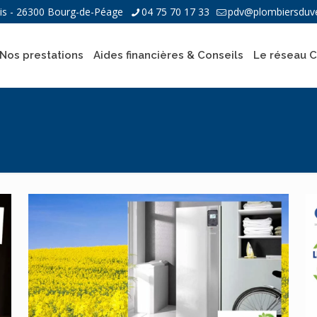
ais - 26300 Bourg-de-Péage
04 75 70 17 33
pdv@plombiersduve
Nos prestations
Aides financières & Conseils
Le réseau 