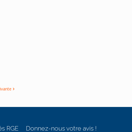
ivante
és RGE
Donnez-nous votre avis !