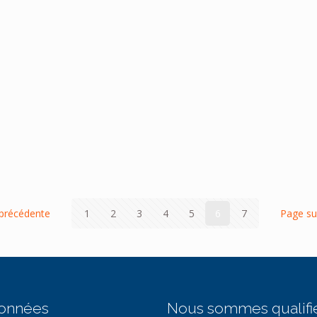
+
précédente
1
2
3
4
5
6
7
Page su
onnées
Nous sommes qualifi