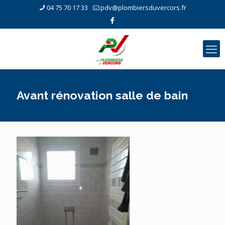
04 75 70 17 33
pdv@plombiersduvercors.fr
Avant rénovation salle de bain