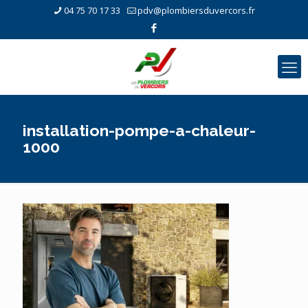
04 75 70 17 33
pdv@plombiersduvercors.fr
installation-pompe-a-chaleur-
1000